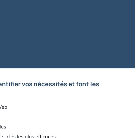
ntifier vos nécessités et font les
 Web
les
s-clés les plus efficaces