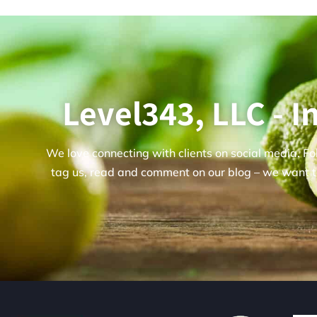
Level343, LLC - 
We love connecting with clients on social media. Fo
tag us, read and comment on our blog – we want t