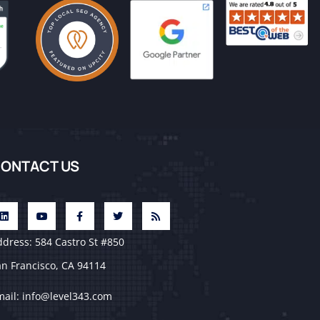
ONTACT US
dress: 584 Castro St #850
an Francisco, CA 94114
mail: info@level343.com