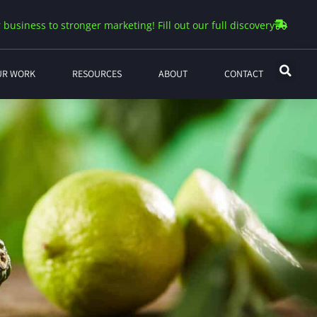
 business to stronger marketing! Fill out our full discovery
UR WORK
RESOURCES
ABOUT
CONTACT