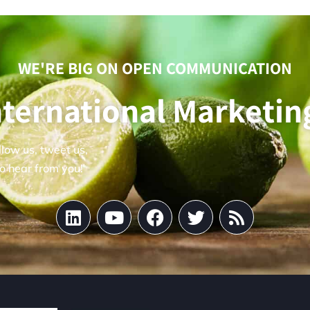
WE'RE BIG ON OPEN COMMUNICATION
International Market
llow us, tweet us,
o hear from you!