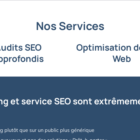
Nos Services
udits SEO
Optimisation d
pprofondis
Web
ng et service SEO sont extrêmeme
ng plutôt que sur un public plus générique